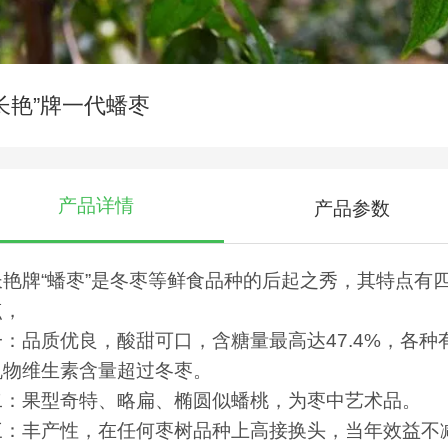
“长艳”牌一代蟠枣
产品详情
产品参数
长艳牌“蟠枣”是冬枣等鲜食品种的后起之秀，其特点有
点，
一：品质优良，酸甜可口，含糖量最高达47.4%，各种
机物维生素含量超过冬枣。
二：果型奇特、略扁、椭圆似蟠桃，为枣中艺术品。
三：丰产性，在任何枣树品种上高接换头，当年效益不