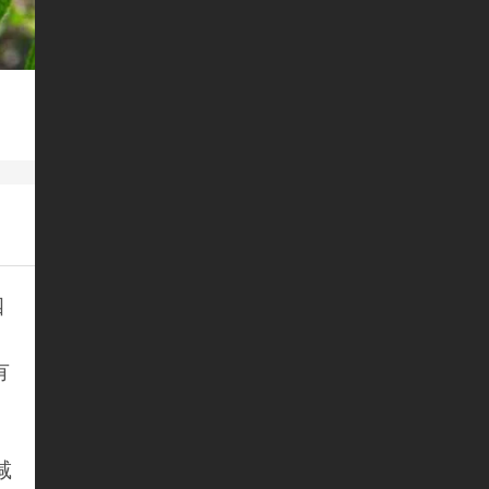
四
有
减