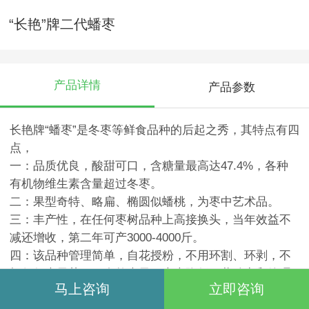
“长艳”牌二代蟠枣
产品详情
产品参数
长艳牌“蟠枣”是冬枣等鲜食品种的后起之秀，其特点有四
点，
一：品质优良，酸甜可口，含糖量最高达47.4%，各种
有机物维生素含量超过冬枣。
二：果型奇特、略扁、椭圆似蟠桃，为枣中艺术品。
三：丰产性，在任何枣树品种上高接换头，当年效益不
减还增收，第二年可产3000-4000斤。
四：该品种管理简单，自花授粉，不用环割、环剥，不
打任何坐果药，可自然坐果，大大降低了劳动力和管理
马上咨询
立即咨询
成本，所以说也叫懒汉品种，也是目前和今后鲜食品种